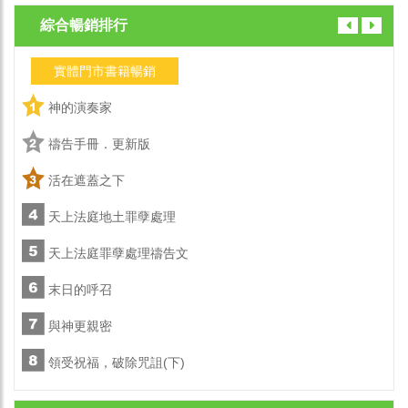
綜合暢銷排行
實體門市書籍暢銷
神的演奏家
禱告手冊．更新版
活在遮蓋之下
天上法庭地土罪孽處理
天上法庭罪孽處理禱告文
末日的呼召
與神更親密
領受祝福，破除咒詛(下)
陪你走一會兒