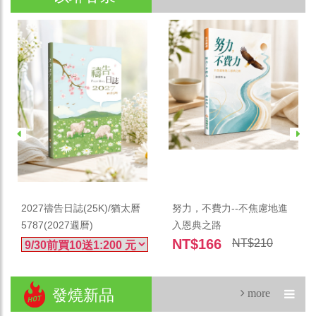
加入購物車
加入購物車
2027禱告日誌(25K)/猶太曆
努力，不費力--不焦慮地進
5787(2027週曆)
入恩典之路
NT$166
NT$210
發燒新品
more