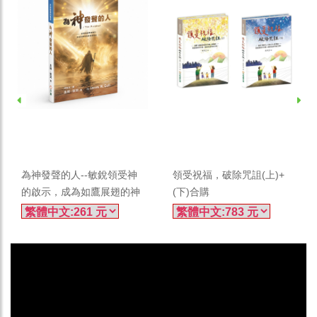
加入購物車
加入購物車
為神發聲的人--敏銳領受神
領受祝福，破除咒詛(上)+
的啟示，成為如鷹展翅的神
(下)合購
國精兵