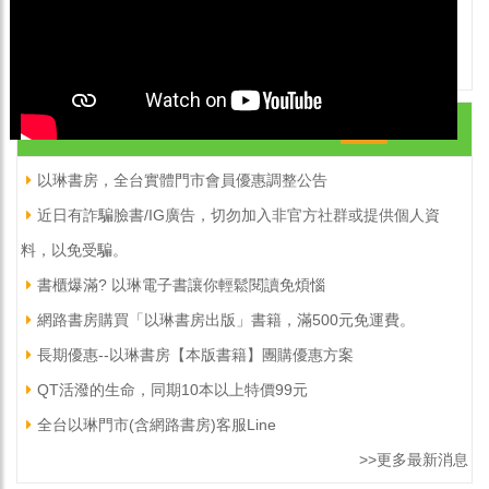
最新消息.
以琳書房，全台實體門市會員優惠調整公告
近日有詐騙臉書/IG廣告，切勿加入非官方社群或提供個人資
料，以免受騙。
書櫃爆滿? 以琳電子書讓你輕鬆閱讀免煩惱
網路書房購買「以琳書房出版」書籍，滿500元免運費。
長期優惠--以琳書房【本版書籍】團購優惠方案
QT活潑的生命，同期10本以上特價99元
全台以琳門市(含網路書房)客服Line
>>更多最新消息