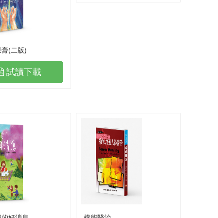
膏(二版)
試讀下載
實體門市書籍
暢銷
我的好消息
權能醫治