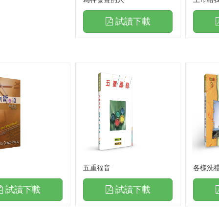
奏家
神的演奏家
試讀下載
冊．更新版
禱告手冊．更新版
蓋之下
活在遮蓋之下
庭地土罪孽處理
天上法庭地土罪孽處理
庭罪孽處理禱告文
天上法庭罪孽處理禱告文
呼召
末日的呼召
親密
與神更親密
，破除咒詛(下)
領受祝福，破除咒詛(下)
一會兒
陪你走一會兒
道
五重福音
各樣洗
靈爭戰禱告文
職場屬靈爭戰禱告文
試讀下載
試讀下載