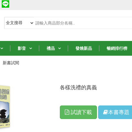
影音
禮品
發燒新品
暢銷排行榜
新書試閱
從聖經中的女人學
從聖經中的女人學
8堂智慧課
各樣洗禮的真義
8堂智慧課
NT$231
NT$231
試讀下載
本書專題
NT$330
NT$330
7 折
7 折