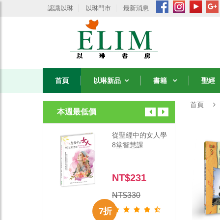
認識以琳
以琳門市
最新消息
首頁
以琳新品
書籍
聖經
首頁
本週最低價
經中的女人學
從聖經中的女人學
智慧課
8堂智慧課
$231
NT$231
330
NT$330
7 折