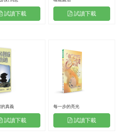
神的演奏家
試讀下載
試讀下載
禱告手冊．更新版
活在遮蓋之下
天上法庭地土罪孽處理
天上法庭罪孽處理禱告文
末日的呼召
與神更親密
領受祝福，破除咒詛(下)
陪你走一會兒
禮的真義
每一步的亮光
職場屬靈爭戰禱告文
試讀下載
試讀下載