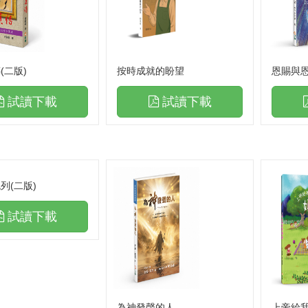
(二版)
按時成就的盼望
恩賜與恩
試讀下載
試讀下載
列(二版)
試讀下載
書籍
實體門市書籍
暢銷
為神發聲的人
上帝給