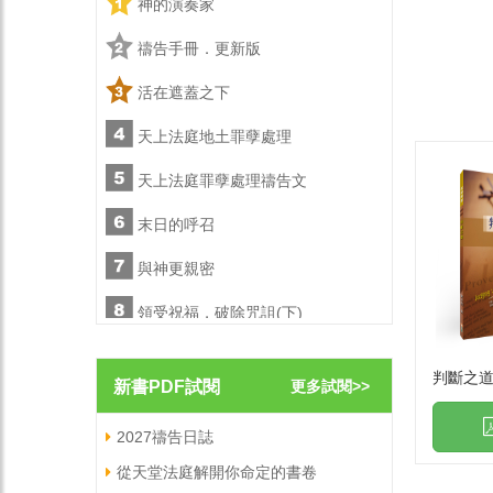
神的演奏家
神的演
禱告手冊．更新版
禱告手
活在遮蓋之下
活在遮
天上法庭地土罪孽處理
天上法
文
天上法庭罪孽處理禱告文
天上法
末日的呼召
末日的
與神更親密
與神更
)
領受祝福，破除咒詛(下)
領受祝福
陪你走一會兒
陪你走
判斷之
新書PDF試閱
更多試閱>>
職場屬靈爭戰禱告文
職場屬
2027禱告日誌
從天堂法庭解開你命定的書卷