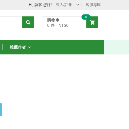
Hi, 訪客 您好!
登入/註冊
客服專區
0
購物車
0
件 - NT$
0
推薦作者
從聖經中的女人學
8堂智慧課
NT$231
NT$330
7 折