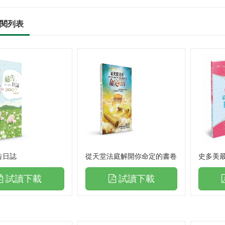
閱列表
告日誌
從天堂法庭解開你命定的書卷
史多美
試讀下載
試讀下載