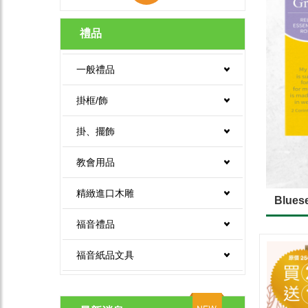
禮品
一般禮品
掛框/飾
掛、擺飾
教會用品
精緻進口木雕
Blues
福音禮品
福音紙品文具