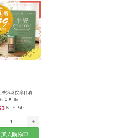
書籍
實體門市書籍
暢銷
奏家
神的演奏家
冊．更新版
禱告手冊．更新版
蓋之下
活在遮蓋之下
迭香滾珠按摩精油--
ds X ELIM
庭地土罪孽處理
天上法庭地土罪孽處理
50
NT$150
庭罪孽處理禱告文
天上法庭罪孽處理禱告文
呼召
末日的呼召
加入購物車