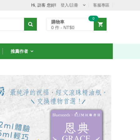
Hi, 訪客 您好!
登入/註冊
客服專區
0
購物車
0
件 - NT$
0
推薦作者
從聖經中的女人學
8堂智慧課
NT$231
NT$330
7 折