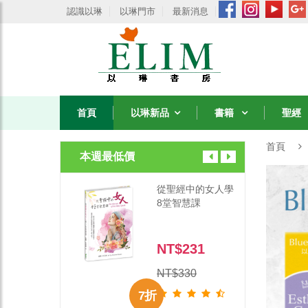
認識以琳
以琳門市
最新消息
首頁
以琳新品
書籍
聖經
首頁
本週最低價
經中的女人學
從聖經中的女人學
智慧課
8堂智慧課
$231
NT$231
330
NT$330
7 折