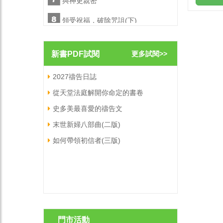
與神更親密
與神更
)
領受祝福，破除咒詛(下)
領受祝福
陪你走一會兒
陪你走
新書PDF試閱
更多試閱>>
職場屬靈爭戰禱告文
職場屬
2027禱告日誌
從天堂法庭解開你命定的書卷
史多美最喜愛的禱告文
末世新婦八部曲(二版)
如何帶領初信者(三版)
門市活動