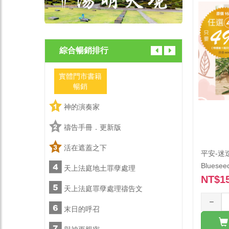
綜合暢銷排行
實體門市書籍
實體門市
暢銷
暢銷
神的演奏家
神的演
禱告手冊．更新版
禱告手
活在遮蓋之下
活在遮
平安-迷
Bluesee
天上法庭地土罪孽處理
天上法
NT$1
文
天上法庭罪孽處理禱告文
天上法
末日的呼召
末日的