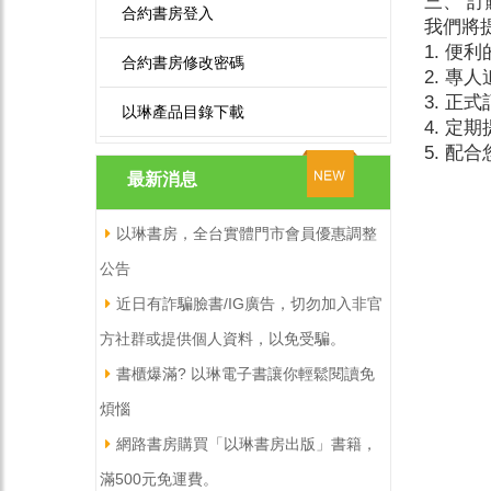
三、 
合約書房登入
我們將
1. 
合約書房修改密碼
2. 專
3. 正
以琳產品目錄下載
4. 定
5. 
最新消息
以琳書房，全台實體門市會員優惠調整
公告
近日有詐騙臉書/IG廣告，切勿加入非官
方社群或提供個人資料，以免受騙。
書櫃爆滿? 以琳電子書讓你輕鬆閱讀免
煩惱
網路書房購買「以琳書房出版」書籍，
滿500元免運費。