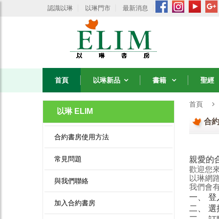
認識以琳
以琳門市
最新消息
首頁
以琳新品
書籍
聖經
首頁
以琳 ELIM
合
合約書房使用方法
常見問題
親愛的
歡迎您
以琳網
與我們聯絡
我們會
一、 
加入合約書房
二、 