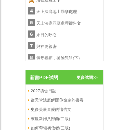
活在遮蓋之下
活在遮
天上法庭地土罪孽處理
天上法
文
天上法庭罪孽處理禱告文
天上法
末日的呼召
末日的
與神更親密
與神更
)
領受祝福，破除咒詛(下)
領受祝福
陪你走一會兒
陪你走
新書PDF試閱
更多試閱>>
職場屬靈爭戰禱告文
職場屬
2027禱告日誌
從天堂法庭解開你命定的書卷
史多美最喜愛的禱告文
末世新婦八部曲(二版)
如何帶領初信者(三版)