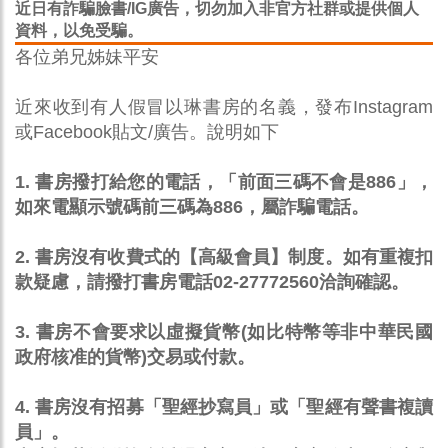
近日有詐騙臉書/IG廣告，切勿加入非官方社群或提供個人
資料，以免受騙。
各位弟兄姊妹平安
近來收到有人假冒以琳書房的名義，發布Instagram
或Facebook貼文/廣告。說明如下
1. 書房撥打給您的電話，「前面三碼不會是886」，
如來電顯示號碼前三碼為886，屬詐騙電話。
2.
書房沒有收費式的【高級會員】制度。
如有重複扣
款疑慮，請撥打書房電話02-27772560洽詢確認。
3. 書房不會要求以虛擬貨幣(如比特幣等非中華民國
政府核准的貨幣)交易或付款。
4. 書房沒有招募「聖經抄寫員」或「聖經有聲書複讀
員」。