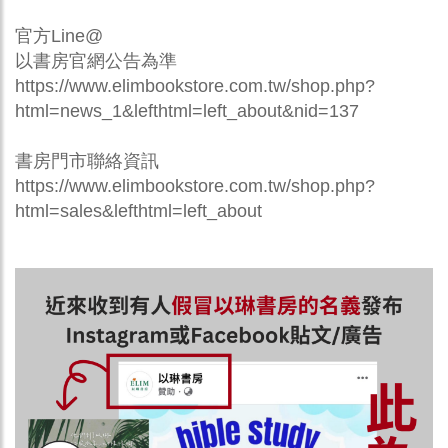
官方Line@
以書房官網公告為準
https://www.elimbookstore.com.tw/shop.php?
html=news_1&lefthtml=left_about&nid=137
書房門市聯絡資訊
https://www.elimbookstore.com.tw/shop.php?
html=sales&lefthtml=left_about