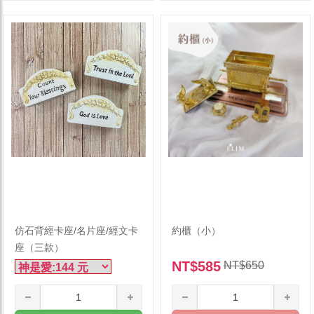
仿石背經卡座/名片座/經文卡
約櫃（小）
座（三款）
NT$585
NT$650