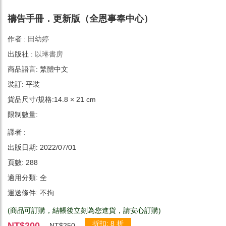
禱告手冊．更新版（全恩事奉中心）
作者 :
田幼婷
出版社 :
以琳書房
商品語言: 繁體中文
裝訂: 平裝
貨品尺寸/規格:14.8 × 21 cm
限制數量:
譯者 :
出版日期: 2022/07/01
頁數: 288
適用分類: 全
運送條件: 不拘
(商品可訂購，結帳後立刻為您進貨，請安心訂購)
折扣: 8 折
NT$200
NT$250