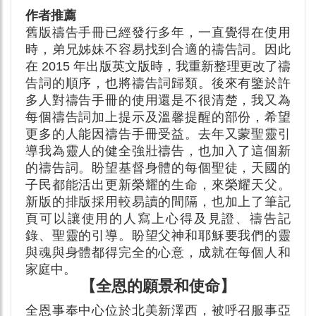
作者推薦
舊版禱告手冊已經發行多年，一直覺得在使用
時，弟兄姊妹不容易找到合適的禱告詞。因此
在 2015 年出版英文版時，我重新整理更改了禱
告詞的順序，也將禱告詞歸類。後來有鑒於許
多人對禱告手冊的使用還是不很清楚，我又為
每個禱告詞加上提示及溫馨提醒的部份，希望
更多的人能因禱告手冊受益。去年又蒙聖靈引
導我為靈人的健全強壯禱告，也加入了這個新
的禱告詞。盼望基督身體的每個聖徒，天國的
子民都能活出更新榮耀的生命，來榮耀天父。
新版的排版採用較易讀的間隔，也加上了筆記
頁可以讓使用的人寫上心得及見證、禱告記
錄、聖靈的引導。盼望父神和耶穌要我們的靈
與魂與身體都得完全的心意，成就在每個人和
家庭中。
【全恩的願景和使命】
全恩事奉中心位於北美新澤西，被呼召服事亞