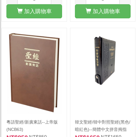
加入購物車
加入購物車
粵語聖經/新廣東話--上帝版
韓文聖經/韓中對照聖經(黑色/
(NCB63)
暗紅色)--簡體中文拼音拇指
拉鍊索引