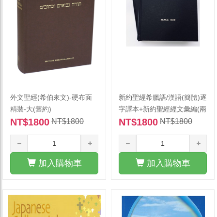
外文聖經(希伯來文)-硬布面
新約聖經希臘語/漢語(簡體)逐
精裝-大(舊約)
字譯本+新約聖經經文彙編(兩
NT$1800
冊不分
NT$1800
NT$1800
NT$1800
加入購物車
加入購物車