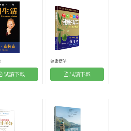
活
健康標竿
試讀下載
試讀下載
實體門市書籍
暢銷