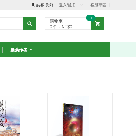
Hi, 訪客 您好!
登入/註冊
客服專區
0
購物車
0
件 - NT$
0
推薦作者
從聖經中的女人學
8堂智慧課
NT$231
NT$330
7 折