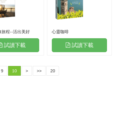
神的演奏家
禱告手冊．更新版
活在遮蓋之下
修旅程--活出美好
心靈咖啡
天上法庭地土罪孽處理
試讀下載
試讀下載
天上法庭罪孽處理禱告文
末日的呼召
9
10
>
>>
20
與神更親密
領受祝福，破除咒詛(下)
陪你走一會兒
職場屬靈爭戰禱告文