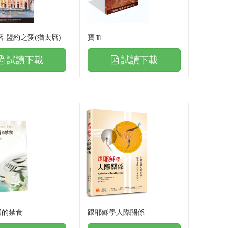
月曆-盟約之愛(猶太曆)
寶血
試讀下載
試讀下載
選的禁食
跟耶穌學人際關係