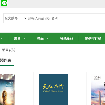
影音
禮品
發燒新品
暢銷排行榜
新書試閱
閱列表
從聖經中的女人學
從聖經中的女人學
8堂智慧課
8堂智慧課
NT$231
NT$231
NT$330
NT$330
7 折
7 折