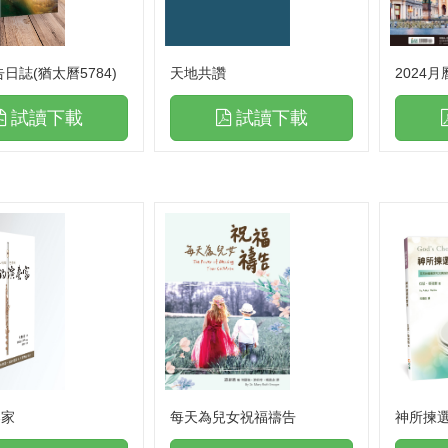
告日誌(猶太曆5784)
天地共讚
2024
試讀下載
試讀下載
奏家
每天為兒女祝福禱告
神所揀