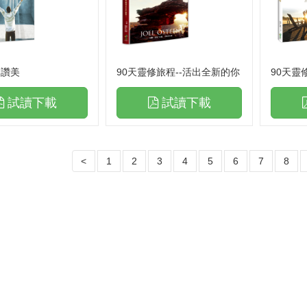
奏家
神的演奏家
冊．更新版
禱告手冊．更新版
蓋之下
活在遮蓋之下
到讚美
90天靈修旅程--活出全新的你
90天靈
庭地土罪孽處理
天上法庭地土罪孽處理
試讀下載
試讀下載
庭罪孽處理禱告文
天上法庭罪孽處理禱告文
呼召
末日的呼召
<
1
2
3
4
5
6
7
8
親密
與神更親密
，破除咒詛(下)
領受祝福，破除咒詛(下)
一會兒
陪你走一會兒
靈爭戰禱告文
職場屬靈爭戰禱告文