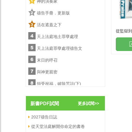
神的演奏家
神的演
禱告手冊．更新版
禱告手
活在遮蓋之下
活在遮
從監獄
天上法庭地土罪孽處理
天上法
文
天上法庭罪孽處理禱告文
天上法
末日的呼召
末日的
與神更親密
與神更
)
領受祝福，破除咒詛(下)
領受祝福
陪你走一會兒
陪你走
新書PDF試閱
更多試閱>>
職場屬靈爭戰禱告文
職場屬
2027禱告日誌
從天堂法庭解開你命定的書卷