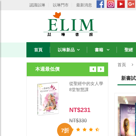
認識以琳
以琳門市
最新消息
首頁
以琳新品
書籍
聖經
首頁
本週最低價
新書試
經中的女人學
從聖經中的女人學
智慧課
8堂智慧課
$231
NT$231
330
NT$330
7 折