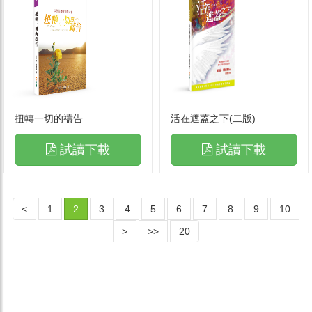
扭轉一切的禱告
活在遮蓋之下(二版)
試讀下載
試讀下載
<
1
2
3
4
5
6
7
8
9
10
>
>>
20