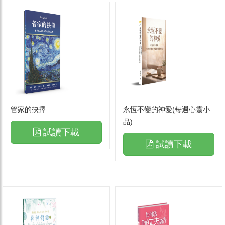
管家的抉擇
永恆不變的神愛(每週心靈小
品)
試讀下載
試讀下載