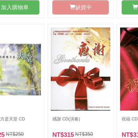
加入購物車
缺貨中
一會兒
陪你走一會兒
靈爭戰禱告文
職場屬靈爭戰禱告文
方是天堂 CD
感謝 CD(演奏)
祝福 CD
25
NT$315
NT$3
NT$250
NT$350