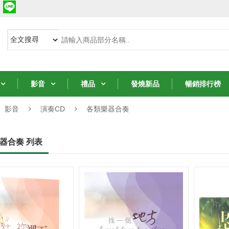
影音
禮品
發燒新品
暢銷排行榜
影音
演奏CD
各類樂器合奏
從聖經中的女人學
從聖經中的女人學
器合奏 列表
8堂智慧課
8堂智慧課
NT$231
NT$231
NT$330
NT$330
7 折
7 折