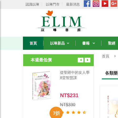
認識以琳
以琳門市
最新消息
首頁
以琳新品
書籍
聖經
首頁
本週最低價
經中的女人學
從聖經中的女人學
各類樂
智慧課
8堂智慧課
$231
NT$231
330
NT$330
7 折