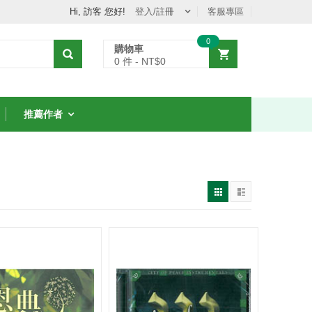
Hi, 訪客 您好!
登入/註冊
客服專區
0
購物車
0
件 - NT$
0
推薦作者
從聖經中的女人學
8堂智慧課
NT$231
NT$330
7 折