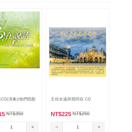
實體門市書籍
暢銷
神的演奏家
禱告手冊．更新版
活在遮蓋之下
天上法庭地土罪孽處理
天上法庭罪孽處理禱告文
CD(演奏)/他們唱新
主你永遠與我同在 CD
末日的呼召
15
NT$225
NT$350
NT$250
與神更親密
領受祝福，破除咒詛(下)