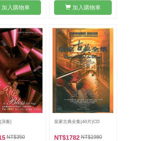
加入購物車
加入購物車
陪你走一會兒
職場屬靈爭戰禱告文
(演奏)
皇家古典全集(40片)CD
15
NT$1782
NT$350
NT$1980