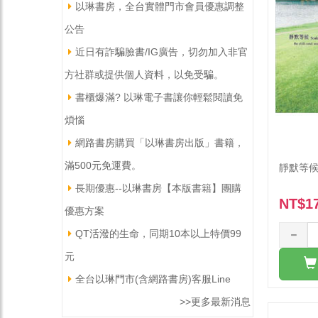
以琳書房，全台實體門市會員優惠調整
公告
近日有詐騙臉書/IG廣告，切勿加入非官
方社群或提供個人資料，以免受騙。
書櫃爆滿? 以琳電子書讓你輕鬆閱讀免
煩惱
網路書房購買「以琳書房出版」書籍，
滿500元免運費。
靜默等候
長期優惠--以琳書房【本版書籍】團購
NT$1
優惠方案
QT活潑的生命，同期10本以上特價99
元
全台以琳門市(含網路書房)客服Line
>>更多最新消息