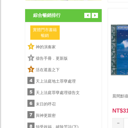
綜合暢銷排行
實體門市書籍
實體門市
暢銷
暢銷
神的演奏家
神的演
禱告手冊．更新版
禱告手
活在遮蓋之下
活在遮
天上法庭地土罪孽處理
天上法
文
天上法庭罪孽處理禱告文
天上法
晨間默禱
末日的呼召
末日的
NT$3
與神更親密
與神更
)
領受祝福，破除咒詛(下)
領受祝福