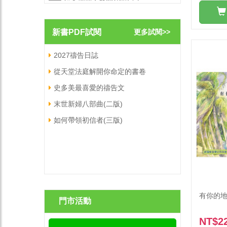
陪你走一會兒
陪你走
新書PDF試閱
更多試閱>>
職場屬靈爭戰禱告文
職場屬
2027禱告日誌
從天堂法庭解開你命定的書卷
史多美最喜愛的禱告文
末世新婦八部曲(二版)
如何帶領初信者(三版)
有你的地
門市活動
NT$2