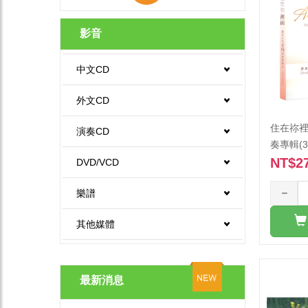
影音
中文CD
外文CD
住在祢裡
演奏CD
奏專輯(3
NT$2
DVD/VCD
樂譜
其他媒體
最新消息