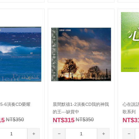
書籍
實體門市書籍
暢銷
奏家
神的演奏家
冊．更新版
禱告手冊．更新版
蓋之下
活在遮蓋之下
庭地土罪孽處理
天上法庭地土罪孽處理
庭罪孽處理禱告文
天上法庭罪孽處理禱告文
5-6演奏CD榮耀
晨間默禱1-2演奏CD我的神我
心在說話
的王---缺貨中
歌系列
呼召
末日的呼召
15
NT$315
NT$3
NT$350
NT$350
親密
與神更親密
，破除咒詛(下)
領受祝福，破除咒詛(下)